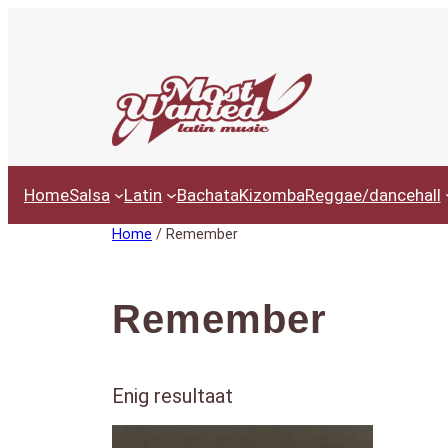
Ga
naar
de
inhoud
Home
Salsa
Latin
Bachata
Kizomba
Reggae/dancehall
Home
/ Remember
Remember
Enig resultaat