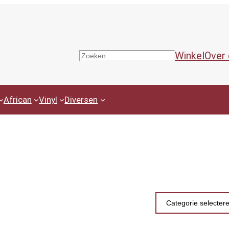
Winkel
Over
Zoeken
African
Vinyl
Diversen
Productcategor