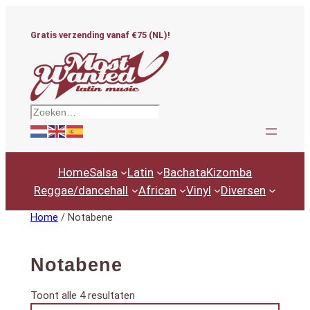
Ga
naar
Gratis verzending vanaf €75 (NL)!
de
inhoud
Zoeken
Home
Salsa
Latin
Bachata
Kizomba
Reggae/dancehall
African
Vinyl
Diversen
Home
/ Notabene
Notabene
Gesorteerd
Toont alle 4 resultaten
Productcategorieën
op