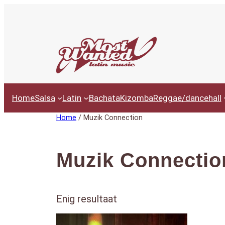
Ga
naar
de
inhoud
Home
Salsa
Latin
Bachata
Kizomba
Reggae/dancehall
Home
/ Muzik Connection
Muzik Connectio
Enig resultaat