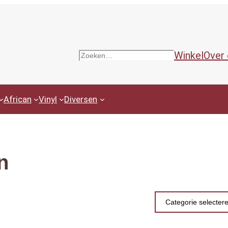
Winkel
Over
Zoeken
African
Vinyl
Diversen
n
Productcategor