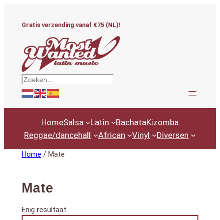
Ga
naar
Gratis verzending vanaf €75 (NL)!
de
inhoud
Zoeken
Home
Salsa
Latin
Bachata
Kizomba
Reggae/dancehall
African
Vinyl
Diversen
Home
/ Mate
Mate
Enig resultaat
Productcategorieën