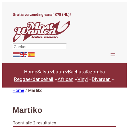
Ga
naar
Gratis verzending vanaf €75 (NL)!
de
inhoud
Zoeken
Home
Salsa
Latin
Bachata
Kizomba
Reggae/dancehall
African
Vinyl
Diversen
Home
/ Martiko
Martiko
Gesorteerd
Toont alle 2 resultaten
Productcategorieën
op