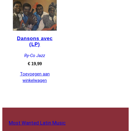
Dansons avec
(LP)
Ry-Co Jazz
€
19,99
Toevoegen aan
winkelwagen
Most Wanted Latin Music