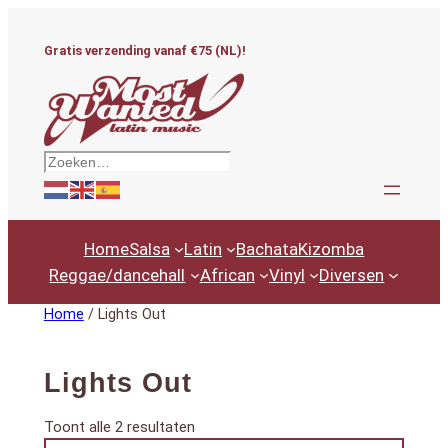
Ga
naar
Gratis verzending vanaf €75 (NL)!
de
inhoud
Zoeken
Home
Salsa
Latin
Bachata
Kizomba
Reggae/dancehall
African
Vinyl
Diversen
Home
/ Lights Out
Lights Out
Gesorteerd
Toont alle 2 resultaten
Productcategorieën
op