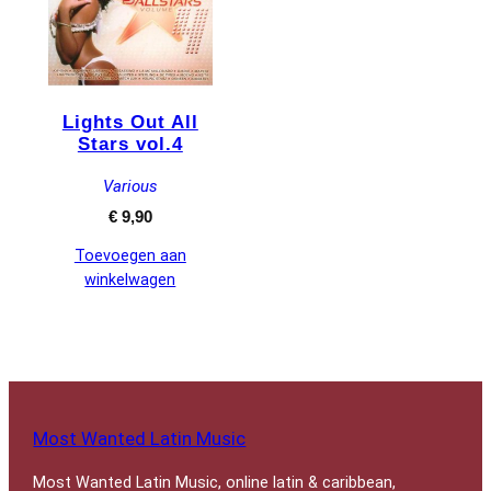
Lights Out All
Stars vol.4
Various
€
9,90
Toevoegen aan
winkelwagen
Most Wanted Latin Music
Most Wanted Latin Music, online latin & caribbean,