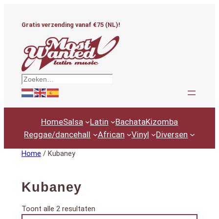
Ga
naar
Gratis verzending vanaf €75 (NL)!
de
inhoud
Zoeken
Home
Salsa
Latin
Bachata
Kizomba
Reggae/dancehall
African
Vinyl
Diversen
Home
/ Kubaney
Kubaney
Gesorteerd
Toont alle 2 resultaten
Productcategorieën
op