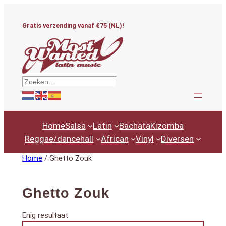
Ga
naar
Gratis verzending vanaf €75 (NL)!
de
inhoud
Zoeken
Home
Salsa
Latin
Bachata
Kizomba
Reggae/dancehall
African
Vinyl
Diversen
Home
/ Ghetto Zouk
Ghetto Zouk
Enig resultaat
Productcategorieën