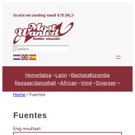
Ga
naar
Gratis verzending vanaf €75 (NL)!
de
inhoud
Zoeken
Home
Salsa
Latin
Bachata
Kizomba
Reggae/dancehall
African
Vinyl
Diversen
Home
/ Fuentes
Fuentes
Enig resultaat
Productcategorieën