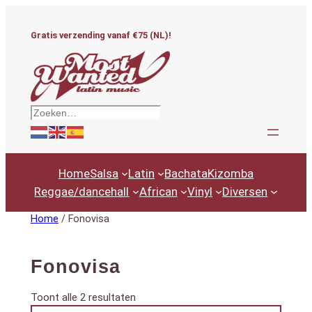
Ga
naar
Gratis verzending vanaf €75 (NL)!
de
inhoud
Zoeken
Home
Salsa
Latin
Bachata
Kizomba
Reggae/dancehall
African
Vinyl
Diversen
Home
/ Fonovisa
Fonovisa
Gesorteerd
Toont alle 2 resultaten
Productcategorieën
op