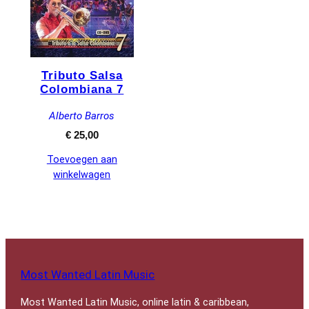
Tributo Salsa
Colombiana 7
Alberto Barros
€
25,00
Toevoegen aan
winkelwagen
Most Wanted Latin Music
Most Wanted Latin Music, online latin & caribbean,