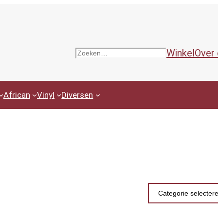
Winkel
Over
Zoeken
African
Vinyl
Diversen
Productcategor