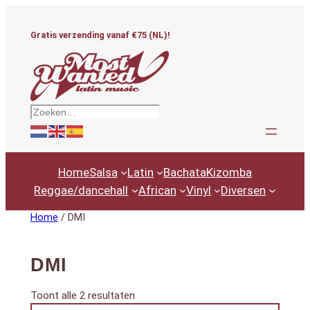
Ga
naar
Gratis verzending vanaf €75 (NL)!
de
inhoud
Zoeken
Home
Salsa
Latin
Bachata
Kizomba
Reggae/dancehall
African
Vinyl
Diversen
Home
/ DMI
DMI
Gesorteerd
Toont alle 2 resultaten
Productcategorieën
op