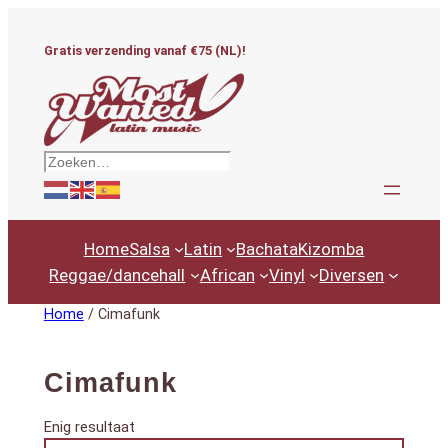
Ga
naar
Gratis verzending vanaf €75 (NL)!
de
inhoud
Zoeken
Home
Salsa
Latin
Bachata
Kizomba
Reggae/dancehall
African
Vinyl
Diversen
Home
/ Cimafunk
Cimafunk
Enig resultaat
Productcategorieën