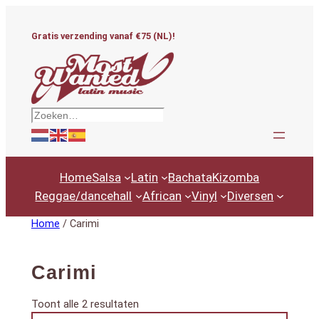
Ga
naar
Gratis verzending vanaf €75 (NL)!
de
inhoud
Zoeken
Home
Salsa
Latin
Bachata
Kizomba
Reggae/dancehall
African
Vinyl
Diversen
Home
/ Carimi
Carimi
Gesorteerd
Toont alle 2 resultaten
Productcategorieën
op