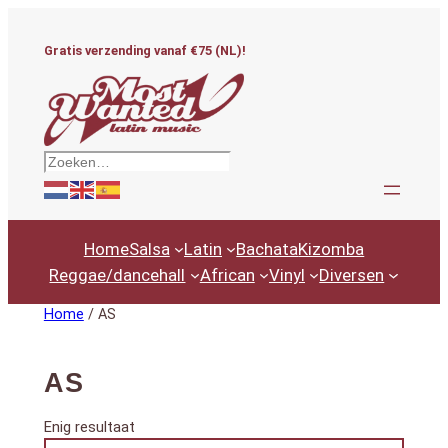
Ga
naar
Gratis verzending vanaf €75 (NL)!
de
inhoud
Zoeken
Home
Salsa
Latin
Bachata
Kizomba
Reggae/dancehall
African
Vinyl
Diversen
Home
/ AS
AS
Enig resultaat
Productcategorieën